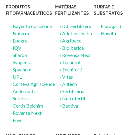
PRODUTOS
MATÉRIAS
TURFAS E
FITOFARMACÊUTICOS
FERTILIZANTES
SUBSTRATOS
›
Bayer Cropscience
›
ICL Fertilizers
›
Floragard
›
Nufarm
›
Adubos Deiba
›
Hawita
›
Epagro
›
Agribeco
›
IQV
›
Bioiberica
›
Sharda
›
Rovensa Next
›
Syngenta
›
Tecnufol
›
Spachem
›
Tecniferti
›
UPL
›
Vitas
›
Corteva Agriscience
›
Alltech
›
Andermatt
›
Fertifreiria
›
Suterra
›
Nutrofertil
›
Certis Belchim
›
Bactiva
›
Rovensa Next
›
Envu