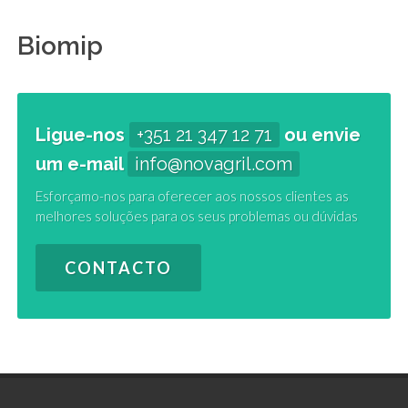
Biomip
Ligue-nos
+351 21 347 12 71
ou envie
um e-mail
info@novagril.com
Esforçamo-nos para oferecer aos nossos clientes as
melhores soluções para os seus problemas ou dúvidas
CONTACTO