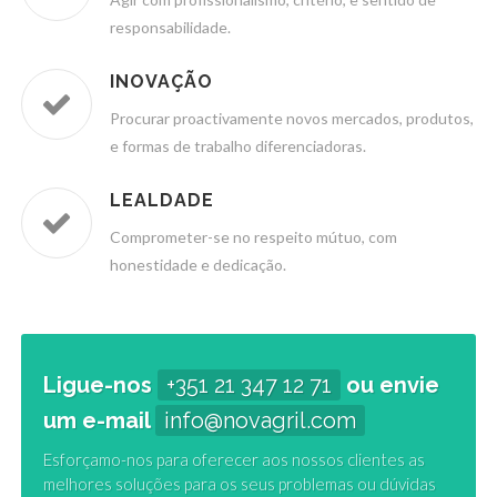
responsabilidade.
INOVAÇÃO
Procurar proactivamente novos mercados, produtos,
e formas de trabalho diferenciadoras.
LEALDADE
Comprometer-se no respeito mútuo, com
honestidade e dedicação.
Ligue-nos
+351 21 347 12 71
ou envie
um e-mail
info@novagril.com
Esforçamo-nos para oferecer aos nossos clientes as
melhores soluções para os seus problemas ou dúvidas