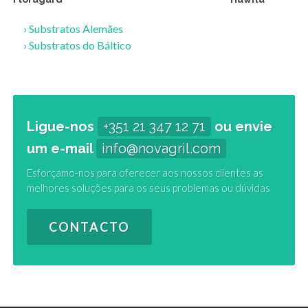
›
Substratos Alemães
›
Substratos do Báltico
Ligue-nos
+351 21 347 12 71
ou envie
um e-mail
info@novagril.com
Esforçamo-nos para oferecer aos nossos clientes as
melhores soluções para os seus problemas ou dúvidas
CONTACTO