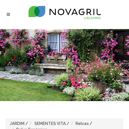
JARDIM
/
SEMENTES VITA
/
Relvas
/