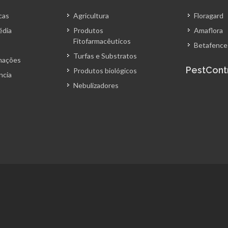
cas
Agricultura
Floragard
édia
Produtos
Amaflora
Fitofarmacêuticos
Betafence
Turfas e Substratos
amações
PestCont
Produtos biológicos
ncia
Nebulizadores