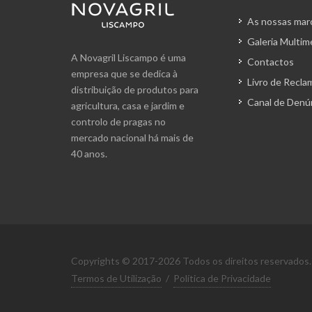
As nossas mar
Galeria Multim
A Novagril Liscampo é uma
Contactos
empresa que se dedica à
Livro de Recl
distribuição de produtos para
Canal de Denú
agricultura, casa e jardim e
controlo de pragas no
mercado nacional há mais de
40 anos.
Copyrights © 2017-2026 Todos os direitos reservados.
Termos de Utilização
/
Política de Privacidade