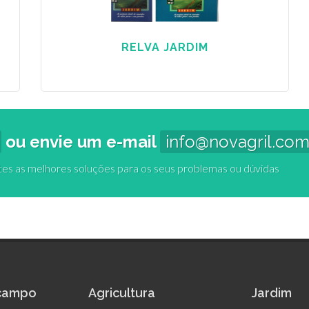
RELVA JARDIM
ou envie um e-mail
info@novagril.co
tes as melhores soluções para os seus problemas ou dúvidas
scampo
Agricultura
Jardim