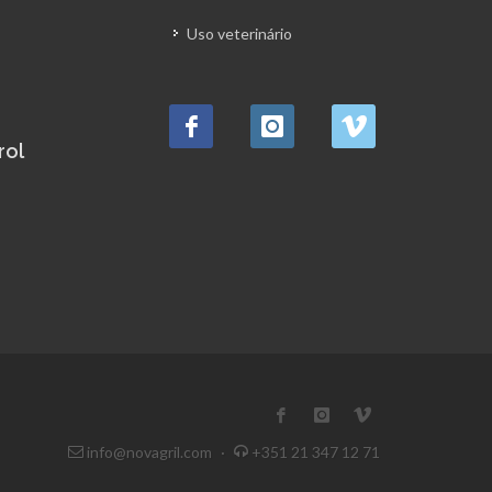
Uso veterinário
rol
info@novagril.com
·
+351 21 347 12 71