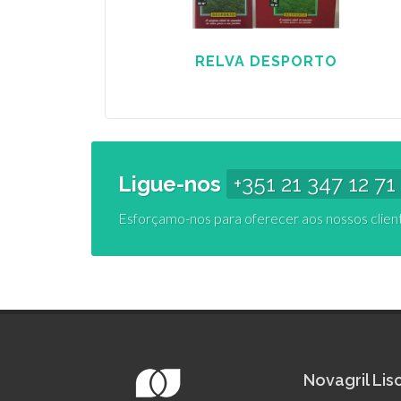
RELVA DESPORTO
Ligue-nos
+351 21 347 12 71
Esforçamo-nos para oferecer aos nossos clien
Novagril Li