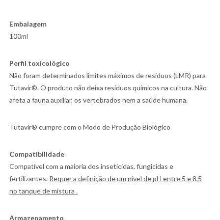
Embalagem
100ml
Perfil toxicológico
Não foram determinados limites máximos de resíduos (LMR) para
Tutavir®. O produto não deixa resíduos químicos na cultura. Não
afeta a fauna auxiliar, os vertebrados nem a saúde humana.
Tutavir® cumpre com o Modo de Produção Biológico
Compatibilidade
Compatível com a maioria dos inseticidas, fungicidas e
fertilizantes.
Requer a definição de um nível de pH entre 5 e 8,5
no tanque de mistura .
Armazenamento