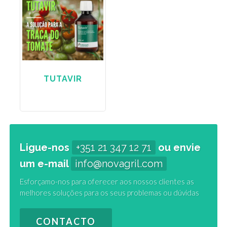
TUTAVIR
Ligue-nos
+351 21 347 12 71
ou envie
um e-mail
info@novagril.com
Esforçamo-nos para oferecer aos nossos clientes as
melhores soluções para os seus problemas ou dúvidas
CONTACTO