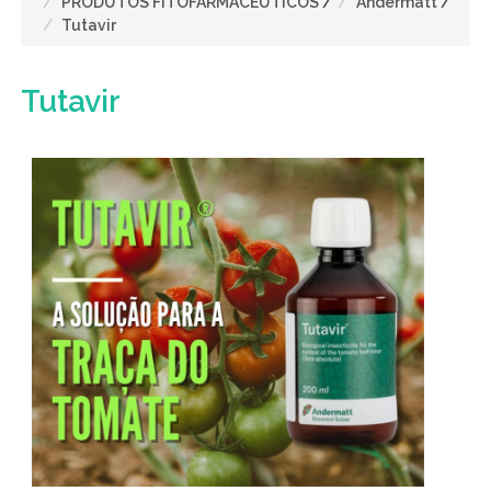
PRODUTOS FITOFARMACÊUTICOS
/
Andermatt
/
Tutavir
Tutavir