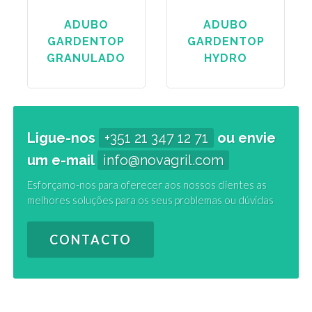
ADUBO
ADUBO
GARDENTOP
GARDENTOP
GRANULADO
HYDRO
Ligue-nos
+351 21 347 12 71
ou envie
um e-mail
info@novagril.com
Esforçamo-nos para oferecer aos nossos clientes as
melhores soluções para os seus problemas ou dúvidas
CONTACTO